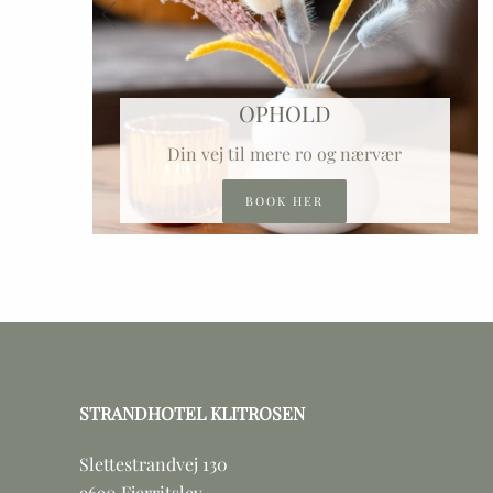
OPHOLD
Din vej til mere ro og nærvær
BOOK HER
STRANDHOTEL KLITROSEN
Slettestrandvej 130
9690 Fjerritslev