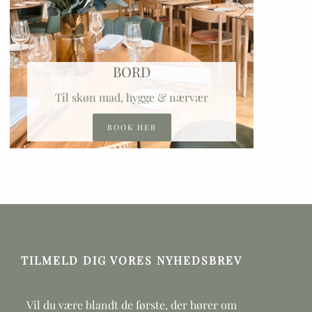
BORD
Til skøn mad, hygge & nærvær
BOOK HER
TILMELD DIG VORES NYHEDSBREV
Vil du være blandt de første, der hører om