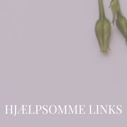
HJÆLPSOMME LINKS