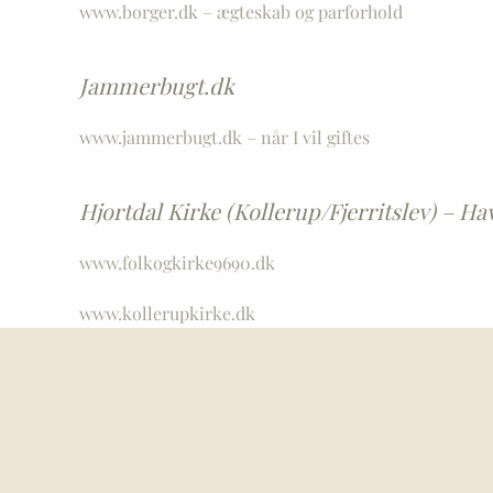
www.borger.dk – ægteskab og parforhold
Jammerbugt.dk
www.jammerbugt.dk – når I vil giftes
Hjortdal Kirke (Kollerup/Fjerritslev) – 
www.folkogkirke9690.dk
www.kollerupkirke.dk
Lerup Kirke, Tranum Kirke, Koldmose Kirk
www.kirkeogsogn.dk