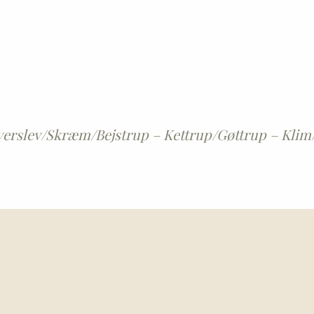
Haverslev/Skræm/Bejstrup – Kettrup/Gøttrup – Kli
e, Torslev Kirke, Øster Svenstrup Kirke