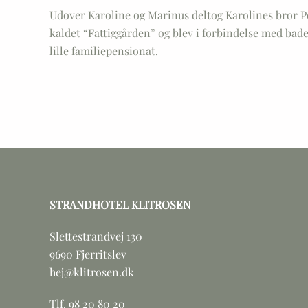
Udover Karoline og Marinus deltog Karolines bror Pe
kaldet “Fattiggården” og blev i forbindelse med bade
lille familiepensionat.
STRANDHOTEL KLITROSEN
Slettestrandvej 130
9690 Fjerritslev
hej@klitrosen.dk
Tlf. 98 20 80 20