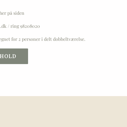
her på siden
n.dk / ring 98208020
gnet for 2 personer i delt dobbeltværelse.
PHOLD