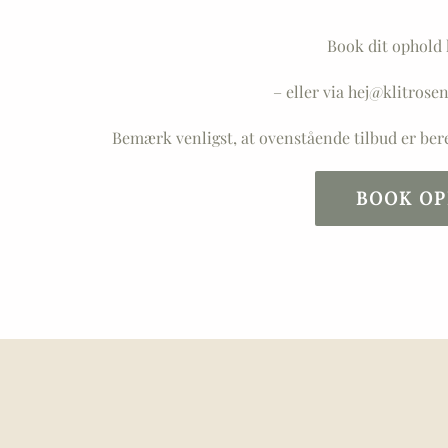
Book dit ophold 
– eller via hej@klitrose
Bemærk venligst, at ovenstående tilbud er bere
BOOK O