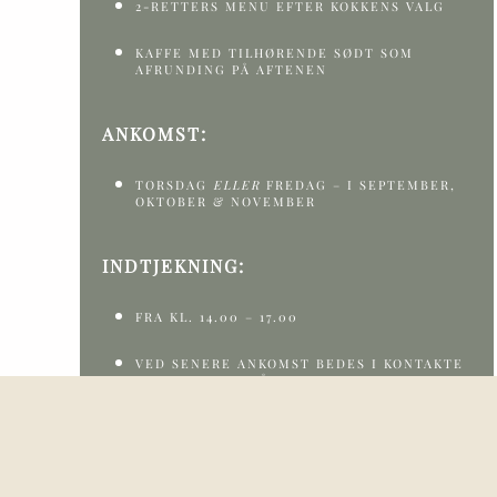
2-RETTERS MENU EFTER KOKKENS VALG
KAFFE MED TILHØRENDE SØDT SOM
AFRUNDING PÅ AFTENEN
ANKOMST:
TORSDAG
ELLER
FREDAG – I SEPTEMBER,
OKTOBER & NOVEMBER
INDTJEKNING:
FRA KL. 14.00 – 17.00
VED SENERE ANKOMST BEDES I KONTAKTE
RECEPTIONEN PÅ 98208020 ELLER
HEJ@KLITROSEN.DK
VED TIDLIGERE ANKOMST KAN VI TILBYDE
BAGAGEOPBEVARING