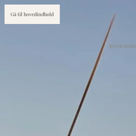
Gå til hovedindhold
BOOKING
H