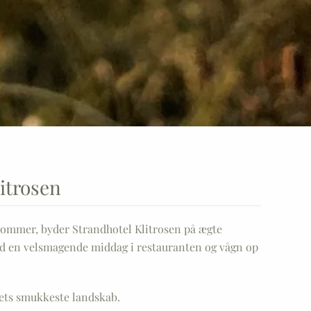
itrosen
ensommer, byder Strandhotel Klitrosen på ægte
nyd en velsmagende middag i restauranten og vågn op
rets smukkeste landskab.