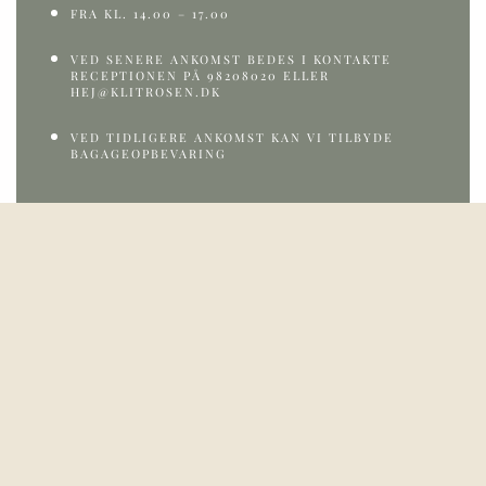
FRA KL. 14.00 – 17.00
VED SENERE ANKOMST BEDES I KONTAKTE
RECEPTIONEN PÅ 98208020 ELLER
HEJ@KLITROSEN.DK
VED TIDLIGERE ANKOMST KAN VI TILBYDE
BAGAGEOPBEVARING
UDTJEKNING:
SENEST KL. 11.00
NØGLEN
SKAL
AFLEVERES I RECEPTIONEN
PRIS:
FRA 1.225 KR PR. PERSON PR. NAT
(PREMIUM NORDISK VÆRELSE)